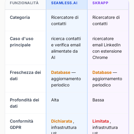
FUNZIONALITÀ
SEAMLESS.AI
SKRAPP
Categoria
Ricercatore di
Ricercatore di
contatti
contatti
Caso d'uso
ricerca contatti
ricercatore
principale
e verifica email
email LinkedIn
alimentate da
con estensione
AI
Chrome
Freschezza dei
Database
—
Database
—
dati
aggiornamento
aggiornamento
periodico
periodico
Profondità dei
Alta
Bassa
dati
Conformità
Dichiarata
,
Limitata
,
GDPR
infrastruttura
infrastruttura
US
US