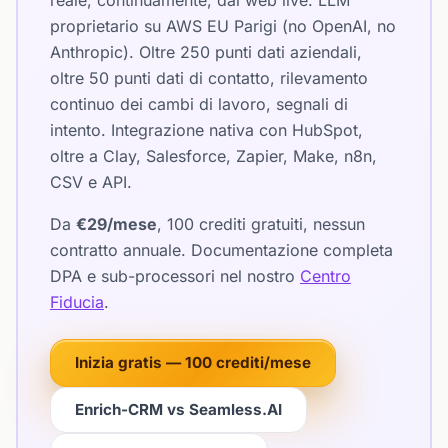
reale, continuamente, dal web live. LLM
proprietario su AWS EU Parigi (no OpenAI, no
Anthropic). Oltre 250 punti dati aziendali,
oltre 50 punti dati di contatto, rilevamento
continuo dei cambi di lavoro, segnali di
intento. Integrazione nativa con HubSpot,
oltre a Clay, Salesforce, Zapier, Make, n8n,
CSV e API.
Da
€29/mese
, 100 crediti gratuiti, nessun
contratto annuale. Documentazione completa
DPA e sub-processori nel nostro
Centro
Fiducia
.
Inizia gratis — 100 crediti/mese
Enrich-CRM vs Seamless.AI