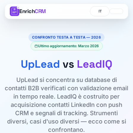
Enrich
CRM
Lingua
Lingua
CONFRONTO TESTA A TESTA — 2026
Ultimo aggiornamento: Marzo 2026
UpLead
vs
LeadIQ
UpLead si concentra su database di
contatti B2B verificati con validazione email
in tempo reale. LeadIQ è costruito per
acquisizione contatti LinkedIn con push
CRM e segnali di tracking. Strumenti
diversi, casi d'uso diversi — ecco come si
confrontano.