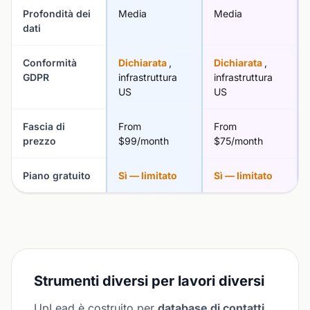
Profondità dei
Media
Media
dati
Conformità
Dichiarata
,
Dichiarata
,
GDPR
infrastruttura
infrastruttura
US
US
Fascia di
From
From
prezzo
$99/month
$75/month
Piano gratuito
Sì — limitato
Sì — limitato
Strumenti diversi per lavori diversi
UpLead è costruito per
database di contatti