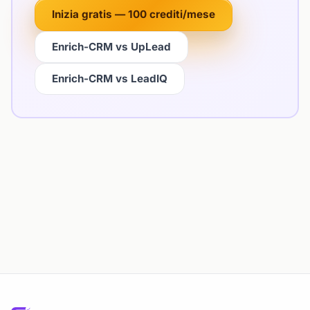
Inizia gratis — 100 crediti/mese
Enrich-CRM vs UpLead
Enrich-CRM vs LeadIQ