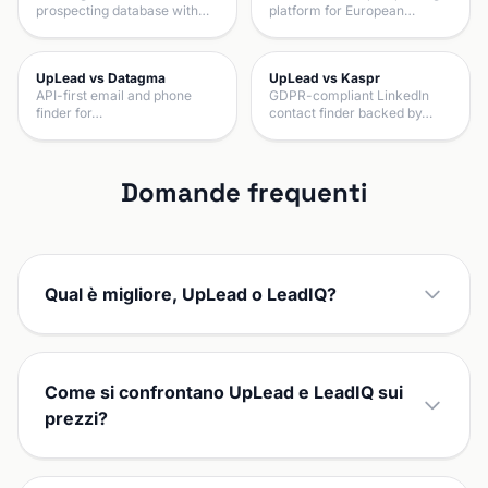
prospecting database with…
platform for European…
UpLead vs Datagma
UpLead vs Kaspr
API-first email and phone
GDPR-compliant LinkedIn
finder for…
contact finder backed by…
Domande frequenti
Qual è migliore, UpLead o LeadIQ?
Come si confrontano UpLead e LeadIQ sui
prezzi?