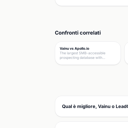
Confronti correlati
Vainu vs Apollo.io
The largest SMB-accessible
prospecting database with…
Qual è migliore, Vainu o Lea