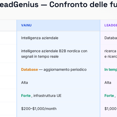
LeadGenius — Confronto delle fu
VAINU
LEADG
Intelligenza aziendale
Databa
intelligence aziendale B2B nordica con
ricerc
segnali in tempo reale
e ricer
Database
— aggiornamento periodico
In tem
Alta
Alta
Forte
, infrastruttura UE
Forte
,
$200–$1,000/month
$1,000