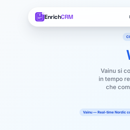
Enrich
CRM
C
Vainu si c
in tempo re
che comb
Vainu — Real-time Nordic c