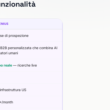
nzionalità
ENIUS
se di prospezione
a B2B personalizzata che combina AI
catori umani
po reale
— ricerche live
 infrastruttura US
+/month