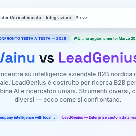
Intent
Arricchimento
Integrazioni
Prezzi
ONFRONTO TESTA A TESTA — 2026
Ultimo aggiornamento: Marzo 20
Vainu
vs
LeadGeniu
oncentra su intelligence aziendale B2B nordica 
ale. LeadGenius è costruito per ricerca B2B pe
ina AI e ricercatori umani. Strumenti diversi, c
diversi — ecco come si confrontano.
ompany intelligence with local…
LeadGenius — Enterprise custom data r