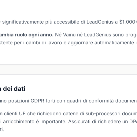
significativamente più accessibile di LeadGenius a $1,000
ambia ruolo ogni anno.
Né Vainu né LeadGenius sono proget
stente per i cambi di lavoro e aggiornare automaticamente 
 dei dati
no posizioni GDPR forti con quadri di conformità document
on clienti UE che richiedono catene di sub-processori docum
di arricchimento è importante. Assicurati di richiedere un D
i.