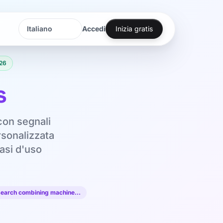
Accedi
Inizia gratis
Lingua
Lingua
26
s
con segnali
rsonalizzata
asi d'uso
esearch combining machine…