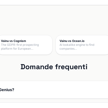
Vainu vs Cognism
Vainu vs Ocean.io
The GDPR-first prospecting
AI lookalike engine to find
platform for European…
companies…
Domande frequenti
dGenius?