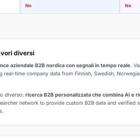
No
No
vori diversi
gence aziendale B2B nordica con segnali in tempo reale
. Va
ing real-time company data from Finnish, Swedish, Norwegia
o diverso:
ricerca B2B personalizzata che combina AI e r
earcher network to provide custom B2B data and verified sa
s.