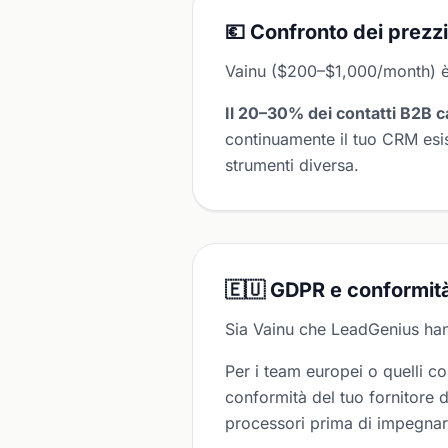
💶 Confronto dei prezzi
Vainu ($200–$1,000/month) è 
Il 20–30% dei contatti B2B c
continuamente il tuo CRM esi
strumenti diversa.
🇪🇺 GDPR e conformità
Sia Vainu che LeadGenius han
Per i team europei o quelli c
conformità del tuo fornitore 
processori prima di impegnart