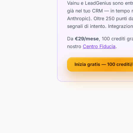
Vainu e LeadGenius sono entr
già nel tuo CRM — in tempo r
Anthropic). Oltre 250 punti da
segnali di intento. Integrazi
Da
€29/mese
, 100 crediti 
nostro
Centro Fiducia
.
Inizia gratis — 100 credit