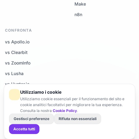
Make
n8n
CONFRONTA
vs Apollo.io
vs Clearbit
vs ZoomInfo
vs Lusha
vs Hunter.io
Utilizziamo i cookie
Tutti i confronti →
Utilizziamo cookie essenziali per il funzionamento del sito e
cookie analitici facoltativi per migliorare la tua esperienza.
Consulta la nostra
Cookie Policy
.
Gestisci preferenze
Rifiuta non essenziali
© 2026 Enrich-CRM — Tutti i diritti riservati.
Trust Center
Brand
Gestisci cookie
Accetta tutti
Fatto con ♥ in Francia · Server UE · Conforme al GDPR