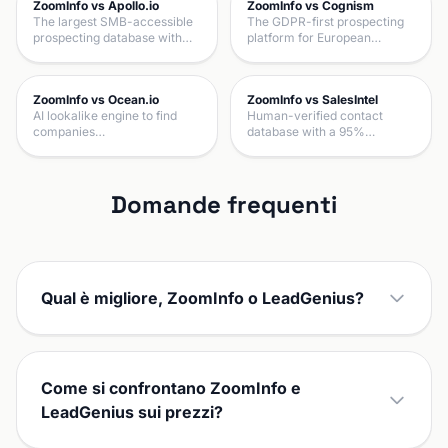
ZoomInfo vs Apollo.io
ZoomInfo vs Cognism
The largest SMB-accessible
The GDPR-first prospecting
prospecting database with…
platform for European…
ZoomInfo vs Ocean.io
ZoomInfo vs SalesIntel
AI lookalike engine to find
Human-verified contact
companies…
database with a 95%…
Domande frequenti
Qual è migliore, ZoomInfo o LeadGenius?
Come si confrontano ZoomInfo e
LeadGenius sui prezzi?