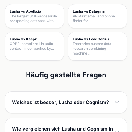
Lusha vs Apollo.io
Lusha vs Datagma
The largest SMB-accessible
API-first email and phone
prospecting database with…
finder for…
Lusha vs Kaspr
Lusha vs LeadGenius
GDPR-compliant LinkedIn
Enterprise custom data
contact finder backed by…
research combining
machine…
Häufig gestellte Fragen
Welches ist besser, Lusha oder Cognism?
Wie vergleichen sich Lusha und Cognism in