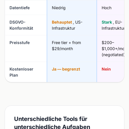
Datentiefe
Niedrig
Hoch
DSGVO-
Behauptet
, US-
Stark
, EU-
Konformität
Infrastruktur
Infrastruktur
Preisstufe
Free tier + from
$200–
$29/month
$1,000+/mont
(negotiated)
Kostenloser
Ja — begrenzt
Nein
Plan
Unterschiedliche Tools für
unterschiedliche Aufgaben