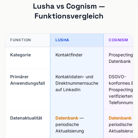
Lusha vs Cognism —
Funktionsvergleich
FUNKTION
LUSHA
COGNISM
Kategorie
Kontaktfinder
Prospecting-
Datenbank
Primärer
Kontaktdaten- und
DSGVO-
Anwendungsfall
Direktnummernsuche
konformes EU
auf LinkedIn
Prospecting m
verifizierten
Telefonnumme
Datenaktualität
Datenbank
—
Datenbank
—
periodische
periodische
Aktualisierung
Aktualisierung