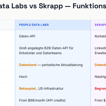
ata Labs vs Skrapp — Funktions
PEOPLE DATA LABS
SKRAP
Daten-API
Kontakt
Groß angelegte B2B-Daten-API für
Linked
Entwickler und Datenteams
Erweit
Datenbank
— periodische Aktualisierung
Daten
Hoch
Niedrig
Behauptet
, US-Infrastruktur
Begre
From $98/month (API credits)
From $