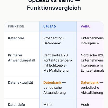
Funktionsvergleich
FUNKTION
UPLEAD
VAINU
Kategorie
Prospecting-
Unternehmens-
Datenbank
Intelligence
Primärer
Verifizierte B2B-
Nordische B2B-
Anwendungsfall
Kontaktdatenbank
Unternehmens-
mit Echtzeit-E-
Intelligence mit
Mail-Validierung
Echtzeitsignalen
Datenaktualität
Datenbank
—
Datenbank
—
periodische
periodische
Aktualisierung
Aktualisierung
Datentiefe
Mittel
Hoch