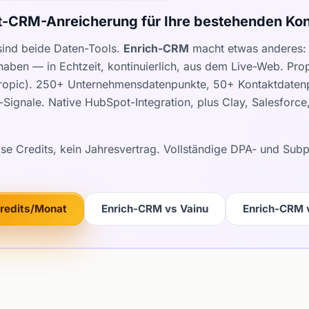
t-CRM-Anreicherung für Ihre bestehenden Kon
sind beide Daten-Tools.
Enrich-CRM
macht etwas anderes: E
 haben — in Echtzeit, kontinuierlich, aus dem Live-Web. Pr
hropic). 250+ Unternehmensdatenpunkte, 50+ Kontaktdatenp
Signale. Native HubSpot-Integration, plus Clay, Salesforc
ose Credits, kein Jahresvertrag. Vollständige DPA- und Su
Credits/Monat
Enrich-CRM vs Vainu
Enrich-CRM 