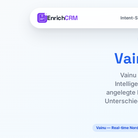
Enrich
CRM
Intent-S
Va
Vainu
Intellig
angelegte 
Unterschied
Vainu — Real-time Nord