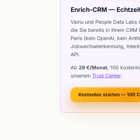
Enrich-CRM — Echtzei
Vainu und People Data Labs 
die Sie bereits in Ihrem CRM
Paris (kein OpenAI, kein Ant
Jobwechselerkennung, Intent-
API.
Ab
29 €/Monat
, 100 kostenl
unserem
Trust Center
.
Kostenlos starten — 100 