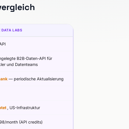
vergleich
 DATA LABS
API
ngelegte B2B-Daten-API für
kler und Datenteams
bank
— periodische Aktualisierung
ptet
, US-Infrastruktur
98/month (API credits)