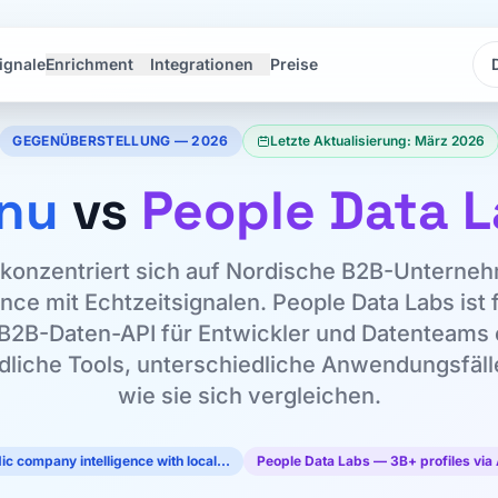
ignale
Enrichment
Integrationen
Preise
Sp
Sp
GEGENÜBERSTELLUNG — 2026
Letzte Aktualisierung: März 2026
inu
vs
People Data 
 konzentriert sich auf Nordische B2B-Unterne
ence mit Echtzeitsignalen. People Data Labs ist
B2B-Daten-API für Entwickler und Datenteams 
liche Tools, unterschiedliche Anwendungsfälle
wie sie sich vergleichen.
ic company intelligence with local…
People Data Labs — 3B+ profiles via