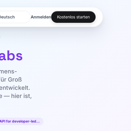
Anmelden
Kostenlos starten
rache
rache
Labs
hmens-
 für Groß
entwickelt.
 — hier ist,
 API for developer-led…