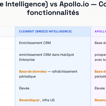
e Intelligence) vs Apollo.io —
fonctionnalités
CLEARBIT (BREEZE INTELLIGENCE)
APOLLO
Enrichissement CRM
Base d
enrichissement CRM dans HubSpot
prospe
Enterprise
avec b
Base de données
— rafraîchissement
Base d
périodique
périod
Élevée
Élevée
Revendiquer
, infra US
Reven