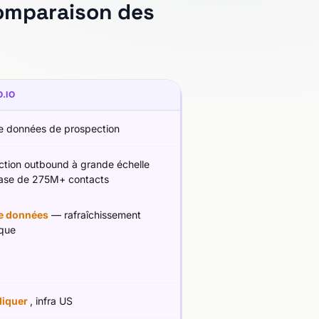
 Comparaison des
.IO
e données de prospection
ction outbound à grande échelle
ase de 275M+ contacts
e données
— rafraîchissement
ique
diquer
, infra US