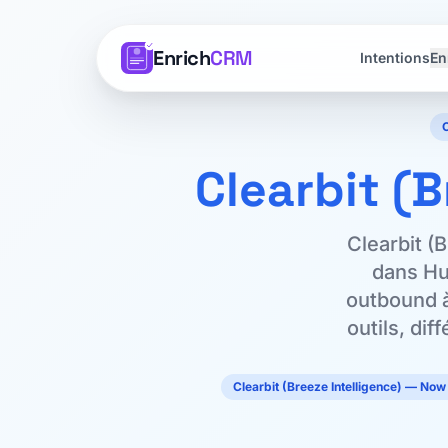
Enrich
CRM
Intentions
En
Clearbit (B
Clearbit (
dans Hu
outbound à
outils, di
Clearbit (Breeze Intelligence) — No