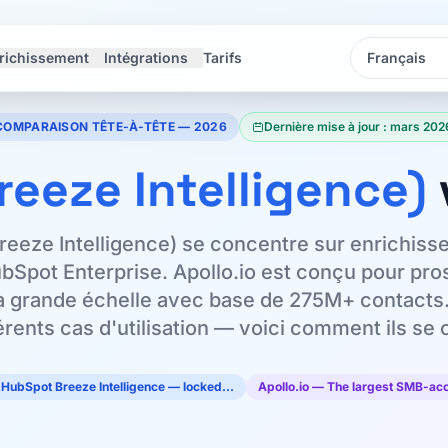
richissement
Intégrations
Tarifs
Langue
Langue
COMPARAISON TÊTE-À-TÊTE — 2026
Dernière mise à jour : mars 202
reeze Intelligence)
Breeze Intelligence) se concentre sur enrichi
bSpot Enterprise. Apollo.io est conçu pour pro
 grande échelle avec base de 275M+ contacts.
fférents cas d'utilisation — voici comment ils se
w HubSpot Breeze Intelligence — locked…
Apollo.io — The largest SMB-ac