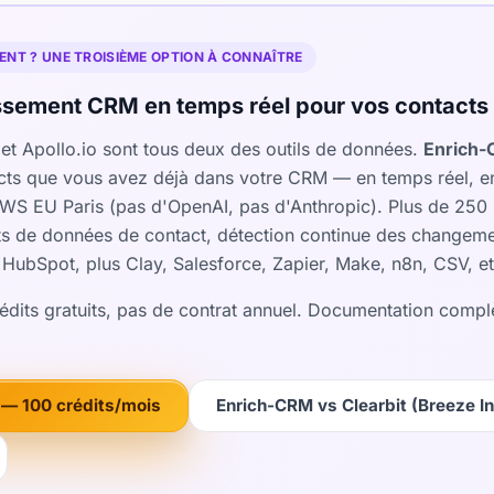
NT ? UNE TROISIÈME OPTION À CONNAÎTRE
sement CRM en temps réel pour vos contacts 
) et Apollo.io sont tous deux des outils de données.
Enrich
ontacts que vous avez déjà dans votre CRM — en temps réel, e
 AWS EU Paris (pas d'OpenAI, pas d'Anthropic). Plus de 250
nts de données de contact, détection continue des changem
ve HubSpot, plus Clay, Salesforce, Zapier, Make, n8n, CSV, et
rédits gratuits, pas de contrat annuel. Documentation compl
— 100 crédits/mois
Enrich-CRM vs Clearbit (Breeze In