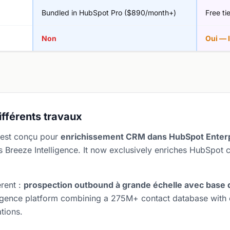
Bundled in HubSpot Pro ($890/month+)
Free ti
Non
Oui — l
différents travaux
) est conçu pour
enrichissement CRM dans HubSpot Enter
Breeze Intelligence. It now exclusively enriches HubSpot 
érent :
prospection outbound à grande échelle avec base
elligence platform combining a 275M+ contact database with 
tions.