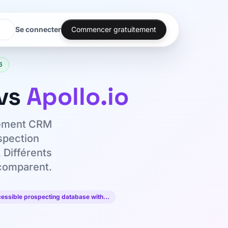
Se connecter
Commencer gratuitement
6
vs
Apollo.io
ssement CRM
spection
 Différents
 comparent.
cessible prospecting database with…