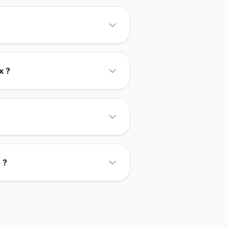
x ?
 ?