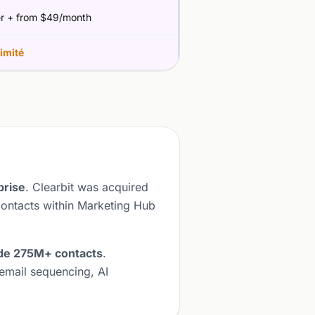
er + from $49/month
imité
prise
. Clearbit was acquired
contacts within Marketing Hub
 de 275M+ contacts
.
email sequencing, AI