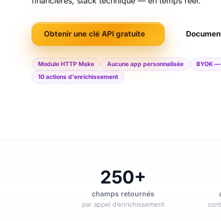
financières, stack technique — en temps réel.
Obtenir une clé API gratuite
Document
Module HTTP Make
Aucune app personnalisée
BYOK — 
10 actions d'enrichissement
250+
champs retournés
par appel d’enrichissement
cont