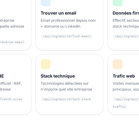
Trouver un email
Données fi
ntreprise
Email professionnel depuis nom
Effectif, secteu
quelle adresse
+ domaine ou LinkedIn
stack techniqu
/api/ingress/v4/find-email
/api/ingress/
reverse-email
NE
Stack technique
Trafic web
fficiel : NAF,
Technologies détectées sur
Visites mensue
adresse
n'importe quel site entreprise
principaux, sou
french-siren
/api/ingress/v4/tech-stack
/api/ingress/
traffic