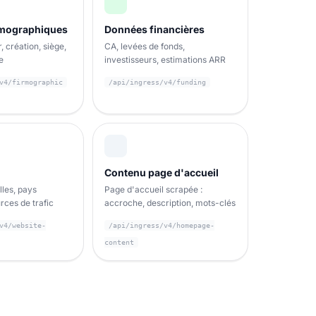
rmographiques
Données financières
r, création, siège,
CA, levées de fonds,
e
investisseurs, estimations ARR
v4/firmographic
/api/ingress/v4/funding
Contenu page d'accueil
lles, pays
Page d'accueil scrapée :
rces de trafic
accroche, description, mots-clés
v4/website-
/api/ingress/v4/homepage-
content