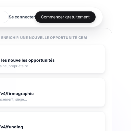
Se connecter
Commencer gratuitement
 ENRICHIR UNE NOUVELLE OPPORTUNITÉ CRM
r les nouvelles opportunités
ine, propriétaire
/v4/firmographic
nancement, siège…
/v4/funding