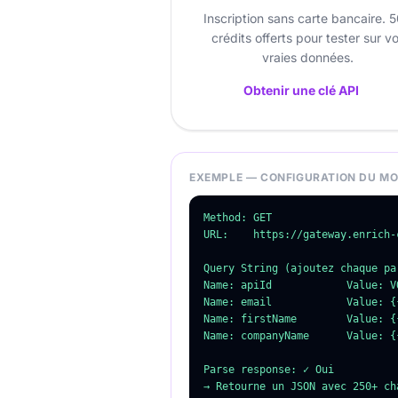
Inscription sans carte bancaire. 
crédits offerts pour tester sur v
vraies données.
Obtenir une clé API
EXEMPLE — CONFIGURATION DU M
Method: GET

URL:    https://gateway.enrich-
Query String (ajoutez chaque pa
Name: apiId            Value: VO
Name: email            Value: {
Name: firstName        Value: {
Name: companyName      Value: {{
Parse response: ✓ Oui

→ Retourne un JSON avec 250+ ch