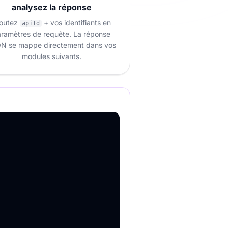
analysez la réponse
joutez
+ vos identifiants en
apiId
ramètres de requête. La réponse
N se mappe directement dans vos
modules suivants.