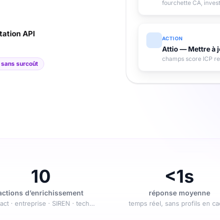
fourchette CA, invest
ation API
ACTION
Attio — Mettre à j
champs score ICP r
sans surcoût
10
<1s
actions d’enrichissement
réponse moyenne
act · entreprise · SIREN · tech…
temps réel, sans profils en c