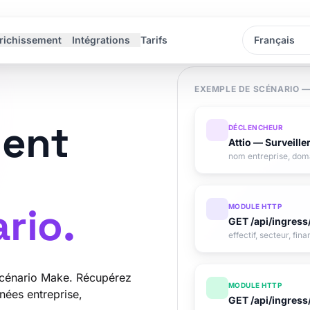
richissement
Intégrations
Tarifs
Langue
Langue
EXEMPLE DE SCÉNARIO —
ment
DÉCLENCHEUR
Attio — Surveille
nom entreprise, doma
rio.
MODULE HTTP
GET /api/ingress
effectif, secteur, fi
scénario Make. Récupérez
MODULE HTTP
nées entreprise,
GET /api/ingress