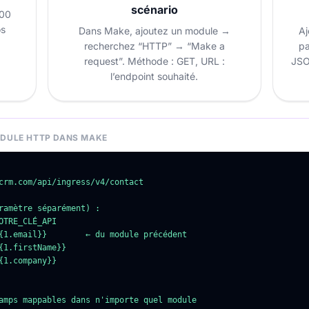
scénario
500
os
Dans Make, ajoutez un module →
A
recherchez “HTTP” → “Make a
pa
request”. Méthode : GET, URL :
JSO
l’endpoint souhaité.
ODULE HTTP DANS MAKE
crm.com/api/ingress/v4/contact

ramètre séparément) :

TRE_CLÉ_API

{1.email}}        ← du module précédent

{1.firstName}}

1.company}}

amps mappables dans n'importe quel module