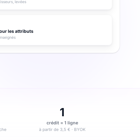
isseurs, levées
our les attributs
enseignés
1
crédit = 1 ligne
ache
à partir de 3,5 € · BYOK