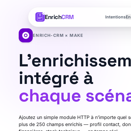
Enrich
CRM
Intentions
En
ENRICH-CRM × MAKE
L’enrichisse
intégré à
chaque scéna
Ajoutez un simple module HTTP à n’importe quel 
plus de 250 champs enrichis — profil contact, don