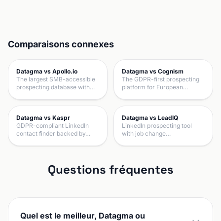
Comparaisons connexes
Datagma vs Apollo.io
Datagma vs Cognism
The largest SMB-accessible
The GDPR-first prospecting
prospecting database with…
platform for European…
Datagma vs Kaspr
Datagma vs LeadIQ
GDPR-compliant LinkedIn
LinkedIn prospecting tool
contact finder backed by…
with job change…
Questions fréquentes
Quel est le meilleur, Datagma ou