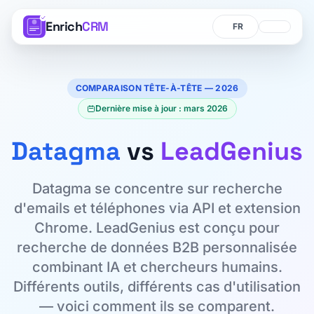
Enrich
CRM
Langue
Langue
COMPARAISON TÊTE-À-TÊTE — 2026
Dernière mise à jour : mars 2026
Datagma
vs
LeadGenius
Datagma se concentre sur recherche
d'emails et téléphones via API et extension
Chrome. LeadGenius est conçu pour
recherche de données B2B personnalisée
combinant IA et chercheurs humains.
Différents outils, différents cas d'utilisation
— voici comment ils se comparent.