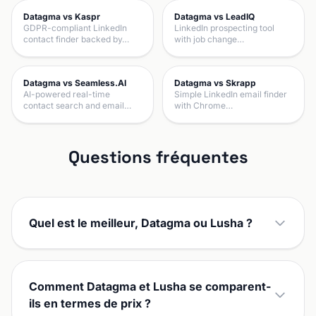
Datagma vs Kaspr
Datagma vs LeadIQ
GDPR-compliant LinkedIn
LinkedIn prospecting tool
contact finder backed by…
with job change…
Datagma vs Seamless.AI
Datagma vs Skrapp
AI-powered real-time
Simple LinkedIn email finder
contact search and email…
with Chrome…
Questions fréquentes
Quel est le meilleur, Datagma ou Lusha ?
Comment Datagma et Lusha se comparent-
ils en termes de prix ?