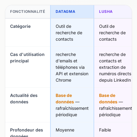
FONCTIONNALITÉ
DATAGMA
LUSHA
Catégorie
Outil de
Outil de
recherche de
recherche de
contacts
contacts
Cas d'utilisation
recherche
recherche de
principal
d'emails et
contacts et
téléphones via
extraction de
API et extension
numéros directs
Chrome
depuis LinkedIn
Actualité des
Base de
Base de
données
données
—
données
—
rafraîchissement
rafraîchissement
périodique
périodique
Profondeur des
Moyenne
Faible
données