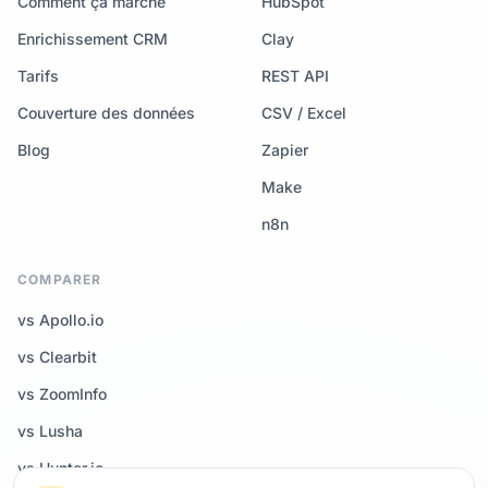
Comment ça marche
HubSpot
Enrichissement CRM
Clay
Tarifs
REST API
Couverture des données
CSV / Excel
Blog
Zapier
Make
n8n
COMPARER
vs Apollo.io
vs Clearbit
vs ZoomInfo
vs Lusha
vs Hunter.io