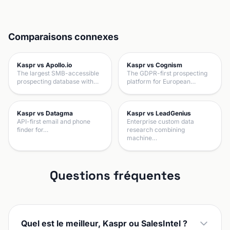
Comparaisons connexes
Kaspr vs Apollo.io
Kaspr vs Cognism
The largest SMB-accessible
The GDPR-first prospecting
prospecting database with…
platform for European…
Kaspr vs Datagma
Kaspr vs LeadGenius
API-first email and phone
Enterprise custom data
finder for…
research combining
machine…
Questions fréquentes
Quel est le meilleur, Kaspr ou SalesIntel ?