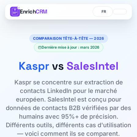
Enrich
CRM
Langue
Langue
COMPARAISON TÊTE-À-TÊTE — 2026
Dernière mise à jour : mars 2026
Kaspr
vs
SalesIntel
Kaspr se concentre sur extraction de
contacts LinkedIn pour le marché
européen. SalesIntel est conçu pour
données de contacts B2B vérifiées par des
humains avec 95%+ de précision.
Différents outils, différents cas d'utilisation
— voici comment ils se comparent.