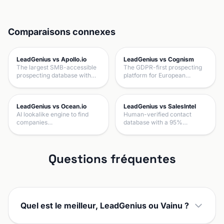
Comparaisons connexes
LeadGenius vs Apollo.io
LeadGenius vs Cognism
The largest SMB-accessible
The GDPR-first prospecting
prospecting database with…
platform for European…
LeadGenius vs Ocean.io
LeadGenius vs SalesIntel
AI lookalike engine to find
Human-verified contact
companies…
database with a 95%…
Questions fréquentes
Quel est le meilleur, LeadGenius ou Vainu ?