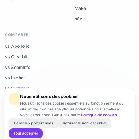
Make
n8n
COMPARER
vs Apollo.io
vs Clearbit
vs ZoomInfo
vs Lusha
vs Hunter.io
Nous utilisons des cookies
Tous les comparatifs →
Nous utilisons des cookies essentiels au fonctionnement du
site, et des cookies analytiques optionnels pour améliorer
votre expérience. Consultez notre
Politique de cookies
.
Gérer les préférences
Refuser le non-essentiel
© 2026 Enrich-CRM — Tous droits réservés.
Centre de confiance
Brand
Gérer les cookies
Tout accepter
Fait avec ♥ en France · Serveurs UE · Conforme RGPD