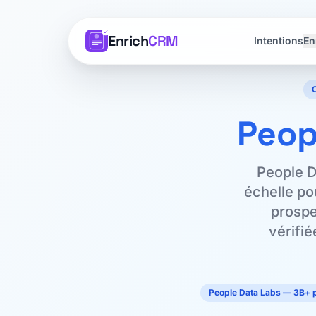
Enrich
CRM
Intentions
En
Peop
People D
échelle po
prosp
vérifié
People Data Labs — 3B+ pr