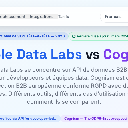
richissement
Intégrations
Tarifs
Langue
Langue
COMPARAISON TÊTE-À-TÊTE — 2026
Dernière mise à jour : mars 202
le Data Labs
vs
Cog
ata Labs se concentre sur API de données B2B
ur développeurs et équipes data. Cognism est
ection B2B européenne conforme RGPD avec d
es. Différents outils, différents cas d'utilisation
comment ils se comparent.
ofiles via API for developer-led…
Cognism — The GDPR-first prospectin