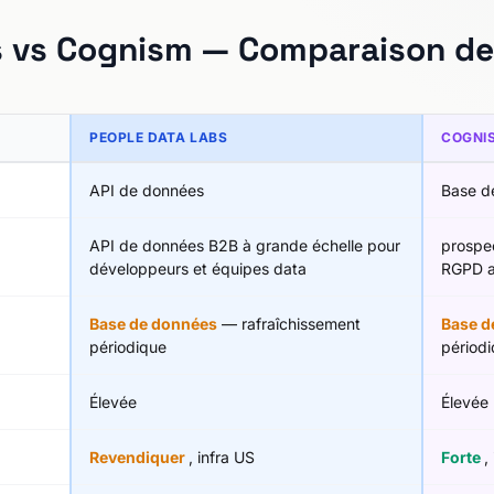
s vs Cognism — Comparaison des
PEOPLE DATA LABS
COGNI
API de données
Base d
API de données B2B à grande échelle pour
prospe
développeurs et équipes data
RGPD a
Base de données
— rafraîchissement
Base d
périodique
périod
Élevée
Élevée
Revendiquer
, infra US
Forte
,