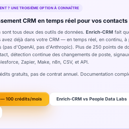
NT ? UNE TROISIÈME OPTION À CONNAÎTRE
sement CRM en temps réel pour vos contacts 
 sont tous deux des outils de données.
Enrich-CRM
fait qu
us avez déjà dans votre CRM — en temps réel, en continu, à 
s (pas d'OpenAI, pas d'Anthropic). Plus de 250 points de d
act, détection continue des changements de poste, signaux 
lesforce, Zapier, Make, n8n, CSV, et API.
rédits gratuits, pas de contrat annuel. Documentation compl
— 100 crédits/mois
Enrich-CRM vs People Data Labs