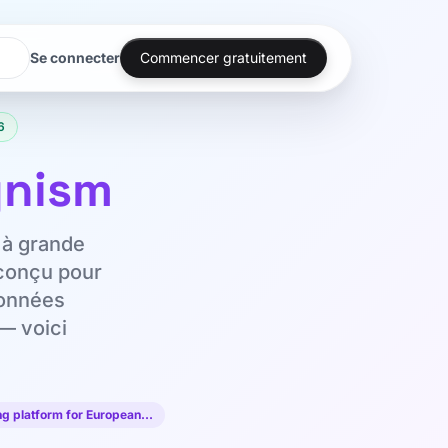
Se connecter
Commencer gratuitement
6
nism
 à grande
 conçu pour
onnées
 — voici
g platform for European…