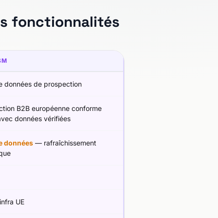
 fonctionnalités
SM
e données de prospection
ction B2B européenne conforme
vec données vérifiées
e données
— rafraîchissement
ique
 infra UE