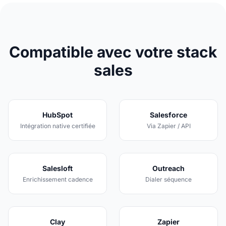
Compatible avec votre stack
sales
HubSpot
Salesforce
Intégration native certifiée
Via Zapier / API
Salesloft
Outreach
Enrichissement cadence
Dialer séquence
Clay
Zapier