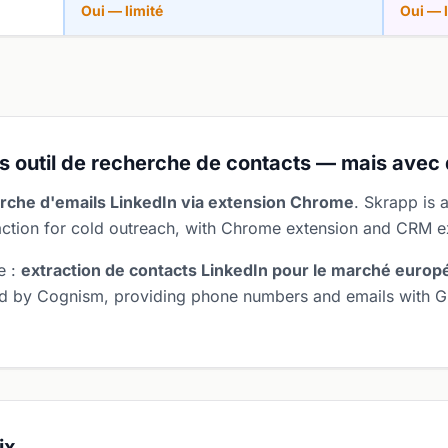
Oui — limité
Oui — l
ls outil de recherche de contacts — mais avec 
rche d'emails LinkedIn via extension Chrome
. Skrapp is 
action for cold outreach, with Chrome extension and CRM ex
e :
extraction de contacts LinkedIn pour le marché europ
ked by Cognism, providing phone numbers and emails with 
ix