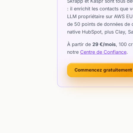
Skrapp et Kaspr sont tous de
: il enrichit les contacts qu
LLM propriétaire sur AWS EU 
de 50 points de données de c
native HubSpot, plus Clay, Sa
À partir de
29 €/mois
, 100 c
notre
Centre de Confiance
.
Commencez gratuitement 