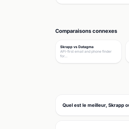
Comparaisons connexes
Skrapp vs Datagma
API-first email and phone finder
for…
Quel est le meilleur, Skrapp 