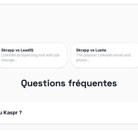
Skrapp vs LeadIQ
Skrapp vs Lusha
LinkedIn prospecting tool with job
The popular LinkedIn email and
change…
phone…
Questions fréquentes
ou Kaspr ?