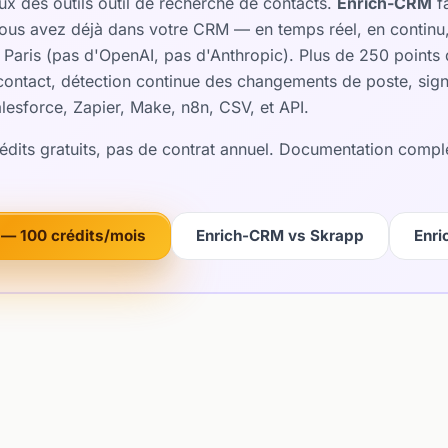
ux des outils outil de recherche de contacts.
Enrich-CRM
fa
e vous avez déjà dans votre CRM — en temps réel, en continu,
Paris (pas d'OpenAI, pas d'Anthropic). Plus de 250 points 
ontact, détection continue des changements de poste, signa
lesforce, Zapier, Make, n8n, CSV, et API.
rédits gratuits, pas de contrat annuel. Documentation compl
— 100 crédits/mois
Enrich-CRM vs Skrapp
Enri