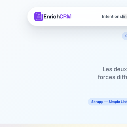
Enrich
CRM
Intentions
En
Les deux
forces dif
Skrapp — Simple Link