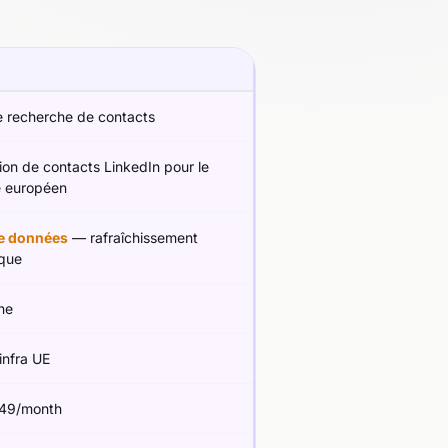
e recherche de contacts
ion de contacts LinkedIn pour le
 européen
e données
— rafraîchissement
ique
ne
 infra UE
49/month