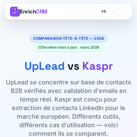
Enrich
CRM
Langue
Langue
COMPARAISON TÊTE-À-TÊTE — 2026
Dernière mise à jour : mars 2026
UpLead
vs
Kaspr
UpLead se concentre sur base de contacts
B2B vérifiés avec validation d'emails en
temps réel. Kaspr est conçu pour
extraction de contacts LinkedIn pour le
marché européen. Différents outils,
différents cas d'utilisation — voici
comment ils se comparent.