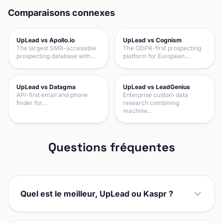
Comparaisons connexes
UpLead vs Apollo.io
UpLead vs Cognism
The largest SMB-accessible
The GDPR-first prospecting
prospecting database with…
platform for European…
UpLead vs Datagma
UpLead vs LeadGenius
API-first email and phone
Enterprise custom data
finder for…
research combining
machine…
Questions fréquentes
Quel est le meilleur, UpLead ou Kaspr ?