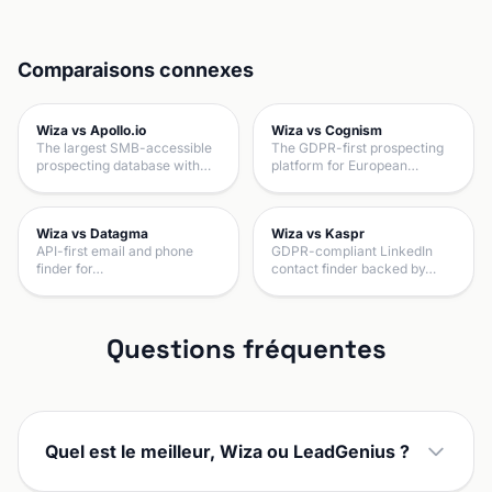
Comparaisons connexes
Wiza vs Apollo.io
Wiza vs Cognism
The largest SMB-accessible
The GDPR-first prospecting
prospecting database with…
platform for European…
Wiza vs Datagma
Wiza vs Kaspr
API-first email and phone
GDPR-compliant LinkedIn
finder for…
contact finder backed by…
Questions fréquentes
Quel est le meilleur, Wiza ou LeadGenius ?