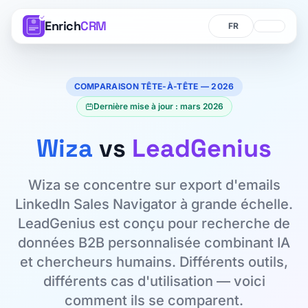
Enrich
CRM
Langue
Langue
COMPARAISON TÊTE-À-TÊTE — 2026
Dernière mise à jour : mars 2026
Wiza
vs
LeadGenius
Wiza se concentre sur export d'emails
LinkedIn Sales Navigator à grande échelle.
LeadGenius est conçu pour recherche de
données B2B personnalisée combinant IA
et chercheurs humains. Différents outils,
différents cas d'utilisation — voici
comment ils se comparent.