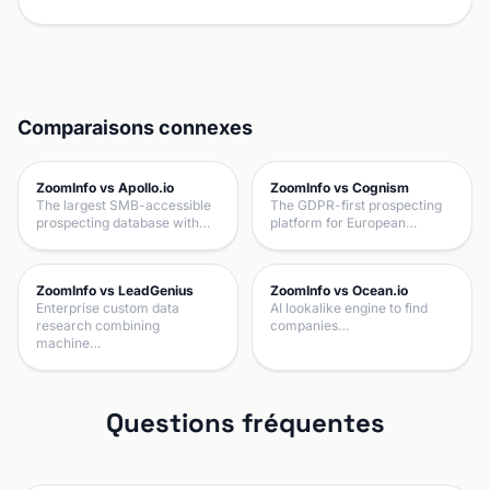
Comparaisons connexes
ZoomInfo vs Apollo.io
ZoomInfo vs Cognism
The largest SMB-accessible
The GDPR-first prospecting
prospecting database with…
platform for European…
ZoomInfo vs LeadGenius
ZoomInfo vs Ocean.io
Enterprise custom data
AI lookalike engine to find
research combining
companies…
machine…
Questions fréquentes