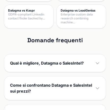
Datagma vs Kaspr
Datagma vs LeadGenius
GDPR-compliant LinkedIn
Enterprise custom data
contact finder backed by…
research combining
machine…
Domande frequenti
Qual è migliore, Datagma o SalesIntel?
Come si confrontano Datagma e SalesIntel
sui prezzi?