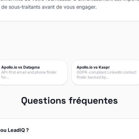
 de sous-traitants avant de vous engager.
Apollo.io vs Datagma
Apollo.io vs Kaspr
API-first email and phone finder
GDPR-compliant LinkedIn contact
for…
finder backed by…
Questions fréquentes
o ou LeadIQ ?