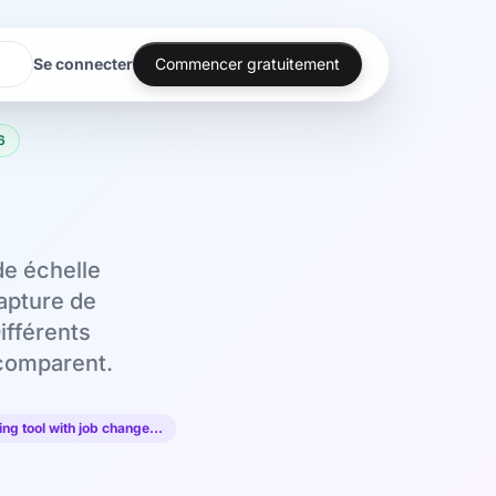
Se connecter
Commencer gratuitement
6
de échelle
apture de
ifférents
 comparent.
ng tool with job change…