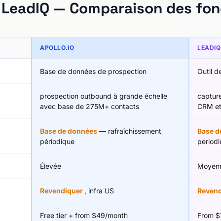
s LeadIQ — Comparaison des fon
APOLLO.IO
LEADIQ
Base de données de prospection
Outil d
prospection outbound à grande échelle
captur
avec base de 275M+ contacts
CRM et
Base de données
— rafraîchissement
Base d
périodique
périod
Élevée
Moyen
Revendiquer
, infra US
Reven
Free tier + from $49/month
From $