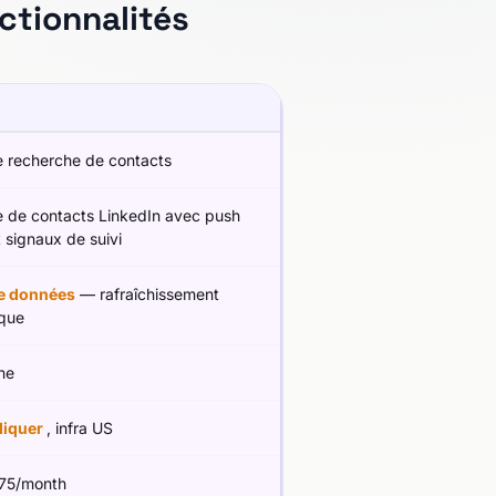
ctionnalités
e recherche de contacts
e de contacts LinkedIn avec push
 signaux de suivi
e données
— rafraîchissement
ique
ne
diquer
, infra US
75/month