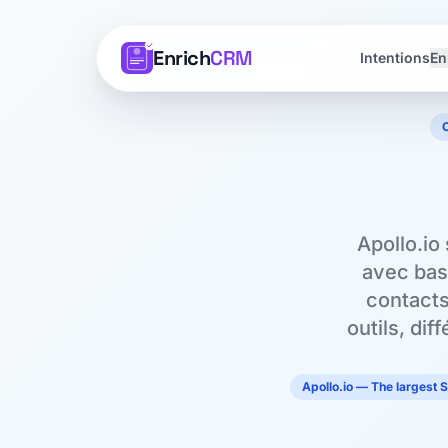
Enrich
CRM
Intentions
En
Apollo.io
avec bas
contacts
outils, di
Apollo.io — The largest