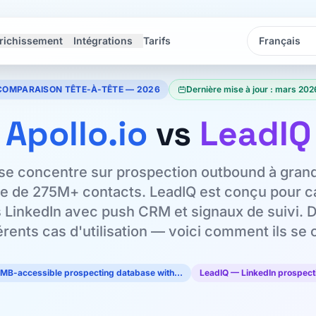
richissement
Intégrations
Tarifs
Langue
Langue
COMPARAISON TÊTE-À-TÊTE — 2026
Dernière mise à jour : mars 202
Apollo.io
vs
LeadIQ
 se concentre sur prospection outbound à gran
e de 275M+ contacts. LeadIQ est conçu pour c
 LinkedIn avec push CRM et signaux de suivi. D
fférents cas d'utilisation — voici comment ils se
 SMB-accessible prospecting database with…
LeadIQ — LinkedIn prospecti