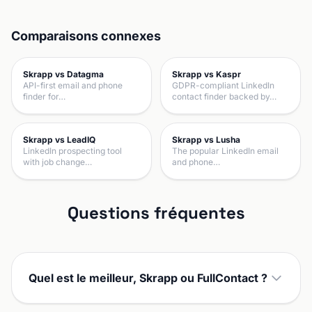
Comparaisons connexes
Skrapp vs Datagma
Skrapp vs Kaspr
API-first email and phone
GDPR-compliant LinkedIn
finder for…
contact finder backed by…
Skrapp vs LeadIQ
Skrapp vs Lusha
LinkedIn prospecting tool
The popular LinkedIn email
with job change…
and phone…
Questions fréquentes
Quel est le meilleur, Skrapp ou FullContact ?