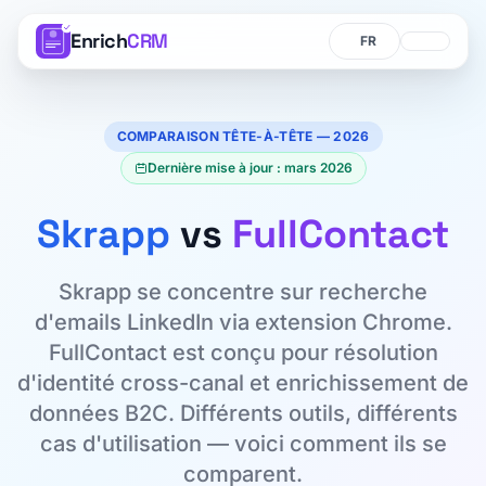
Enrich
CRM
Langue
Langue
COMPARAISON TÊTE-À-TÊTE — 2026
Dernière mise à jour : mars 2026
Skrapp
vs
FullContact
Skrapp se concentre sur recherche
d'emails LinkedIn via extension Chrome.
FullContact est conçu pour résolution
d'identité cross-canal et enrichissement de
données B2C. Différents outils, différents
cas d'utilisation — voici comment ils se
comparent.