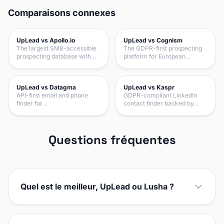
Comparaisons connexes
UpLead vs Apollo.io
UpLead vs Cognism
The largest SMB-accessible
The GDPR-first prospecting
prospecting database with…
platform for European…
UpLead vs Datagma
UpLead vs Kaspr
API-first email and phone
GDPR-compliant LinkedIn
finder for…
contact finder backed by…
Questions fréquentes
Quel est le meilleur, UpLead ou Lusha ?