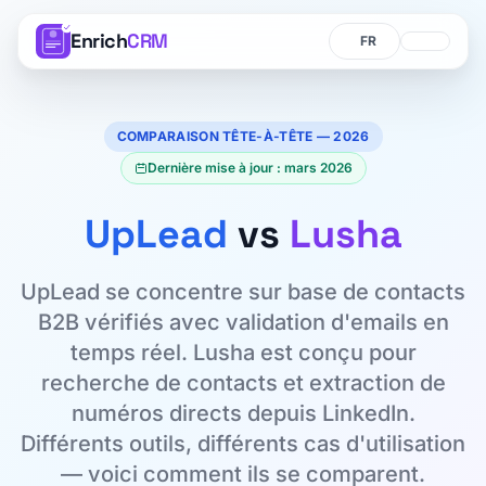
Enrich
CRM
Langue
Langue
COMPARAISON TÊTE-À-TÊTE — 2026
Dernière mise à jour : mars 2026
UpLead
vs
Lusha
UpLead se concentre sur base de contacts
B2B vérifiés avec validation d'emails en
temps réel. Lusha est conçu pour
recherche de contacts et extraction de
numéros directs depuis LinkedIn.
Différents outils, différents cas d'utilisation
— voici comment ils se comparent.