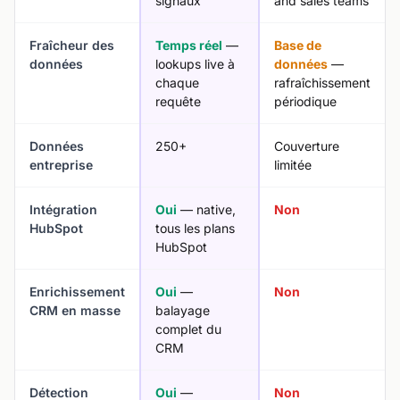
signaux
and sales teams
Fraîcheur des
Temps réel
—
Base de
données
lookups live à
données
—
chaque
rafraîchissement
requête
périodique
Données
250+
Couverture
entreprise
limitée
Intégration
Oui
— native,
Non
HubSpot
tous les plans
HubSpot
Enrichissement
Oui
—
Non
CRM en masse
balayage
complet du
CRM
Détection
Oui
—
Non